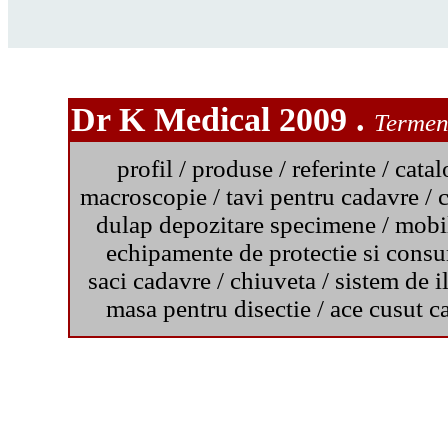
Dr K Medical 2009 .
Termeni
profil
/
produse
/
referinte
/
catal
macroscopie
/
tavi pentru cadavre
/
c
dulap depozitare specimene
/
mobil
echipamente de protectie si cons
saci cadavre
/
chiuveta
/
sistem de i
masa pentru disectie
/
ace cusut c