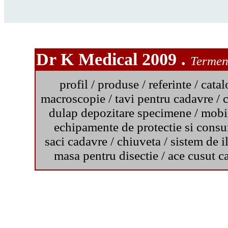
Dr K Medical 2009 .
Termeni
profil
/
produse
/
referinte
/
catal
macroscopie
/
tavi pentru cadavre
/
c
dulap depozitare specimene
/
mobil
echipamente de protectie si cons
saci cadavre
/
chiuveta
/
sistem de i
masa pentru disectie
/
ace cusut c