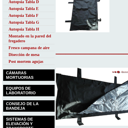
Autopsia Tabla D
Autopsia Tabla E
Autopsia Tabla F
Autopsia Tabla G
Autopsia Tabla H
Montado en la pared del
fregadero
______________
Fresco campana de aire
Disección de mesa
Post mortem agujas
CÁMARAS
MORTUORIAS
EQUIPOS DE
LABORATORIO
CONSEJO DE LA
BANDEJA
SISTEMAS DE
ELEVACIÓN Y