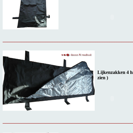
______________________________________________________
Lijkenzakken 4 ha
zien )
______________________________________________________