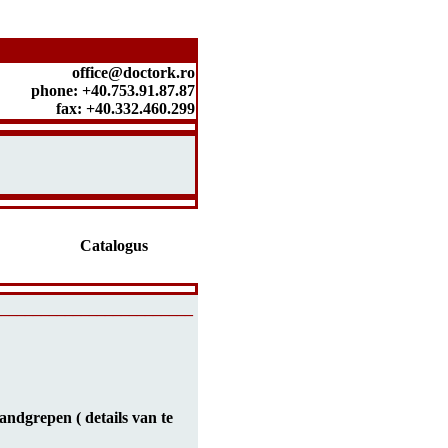
office@doctork.ro
phone: +40.753.91.87.87
fax: +40.332.460.299
Catalogus
_________________________
ndgrepen ( details van te