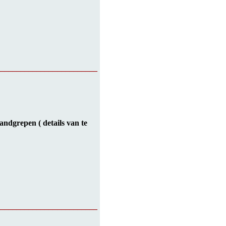
_________________________
ndgrepen ( details van te
_________________________