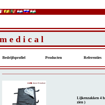
m e d i c a l
Bedrijfsprofiel
Producten
Referenties
______________________________________________________
Lijkenzakken 4 ha
zien )