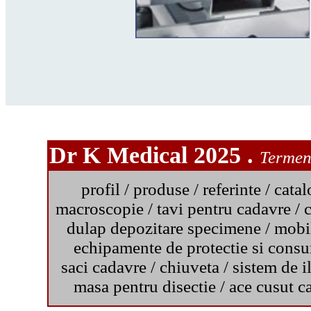
Dr K Medical 2025 .
Termeni
profil
/
produse
/
referinte
/
catal
macroscopie
/
tavi pentru cadavre
/
c
dulap depozitare specimene
/
mobil
echipamente de protectie si cons
saci cadavre
/
chiuveta
/
sistem de i
masa pentru disectie
/
ace cusut c