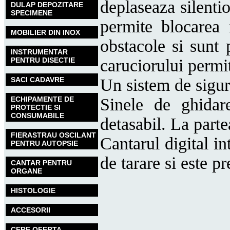
deplaseaza silentio
DULAP DEPOZITARE
SPECIMENE
permite blocarea 
MOBILIER DIN INOX
obstacole si sunt 
INSTRUMENTAR
PENTRU DISECTIE
caruciorului permi
SACI CADAVRE
Un sistem de sigura
ECHIPAMENTE DE
Sinele de ghidar
PROTECTIE SI
CONSUMABILE
detasabil. La parte
FIERASTRAU OSCILANT
Cantarul digital in
PENTRU AUTOPSIE
de tarare si este 
CANTAR PENTRU
ORGANE
HISTOLOGIE
ACCESORII
CERE OFERTA